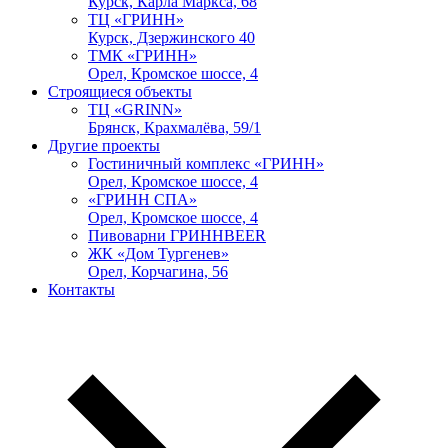
Курск, Карла Маркса, 68
ТЦ «ГРИНН»
Курск, Дзержинского 40
ТМК «ГРИНН»
Орел, Кромское шоссе, 4
Строящиеся объекты
ТЦ «GRINN»
Брянск, Крахмалёва, 59/1
Другие проекты
Гостиничный комплекс «ГРИНН»
Орел, Кромское шоссе, 4
«ГРИНН СПА»
Орел, Кромское шоссе, 4
Пивоварни ГРИННBEER
ЖК «Дом Тургенев»
Орел, Корчагина, 56
Контакты