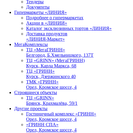
Тендеры
Документы
Гипермаркеты «ЛИНИЯ»
Подробнее о гипермаркетах
Акции в «ЛИНИИ»
Каталог эксклюзивных тортов «ЛИНИЯ»
Доставка продуктов
«ЛИНИЯ-Маркет»
МегаКомплексы
ТЦ «МегаГРИНН»
Белгород, Б.Хмельницкого, 137Т
ТЦ «GRINN» (МегаГРИНН)
Курск, Карла Маркса, 68
ТЦ «ГРИНН»
Курск, Дзержинского 40
ТМК «ГРИНН»
Орел, Кромское шоссе, 4
Строящиеся объекты
ТЦ «GRINN»
Брянск, Крахмалёва, 59/1
Другие проекты
Гостиничный комплекс «ГРИНН»
Орел, Кромское шоссе, 4
«ГРИНН СПА»
Орел, Кромское шоссе, 4