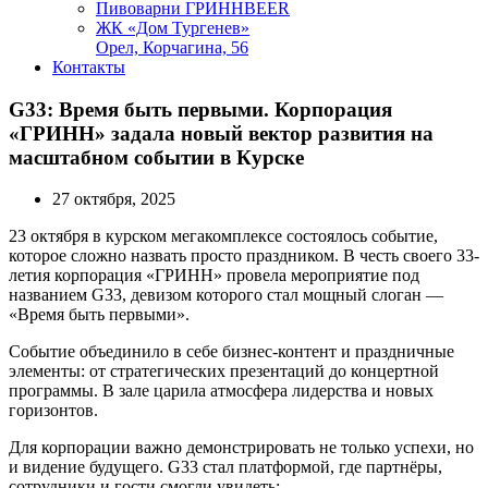
Пивоварни ГРИННBEER
ЖК «Дом Тургенев»
Орел, Корчагина, 56
Контакты
G33: Время быть первыми. Корпорация
«ГРИНН» задала новый вектор развития на
масштабном событии в Курске
27 октября, 2025
23 октября в курском мегакомплексе состоялось событие,
которое сложно назвать просто праздником. В честь своего 33-
летия корпорация «ГРИНН» провела мероприятие под
названием G33, девизом которого стал мощный слоган —
«Время быть первыми».
Событие объединило в себе бизнес-контент и праздничные
элементы: от стратегических презентаций до концертной
программы. В зале царила атмосфера лидерства и новых
горизонтов.
Для корпорации важно демонстрировать не только успехи, но
и видение будущего. G33 стал платформой, где партнёры,
сотрудники и гости смогли увидеть: