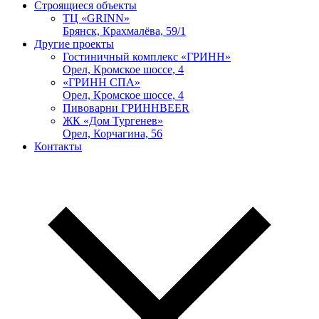
Строящиеся объекты
ТЦ «GRINN»
Брянск, Крахмалёва, 59/1
Другие проекты
Гостиничный комплекс «ГРИНН»
Орел, Кромское шоссе, 4
«ГРИНН СПА»
Орел, Кромское шоссе, 4
Пивоварни ГРИННBEER
ЖК «Дом Тургенев»
Орел, Корчагина, 56
Контакты