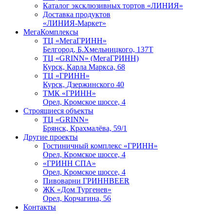
Каталог эксклюзивных тортов «ЛИНИЯ»
Доставка продуктов
«ЛИНИЯ-Маркет»
МегаКомплексы
ТЦ «МегаГРИНН»
Белгород, Б.Хмельницкого, 137Т
ТЦ «GRINN» (МегаГРИНН)
Курск, Карла Маркса, 68
ТЦ «ГРИНН»
Курск, Дзержинского 40
ТМК «ГРИНН»
Орел, Кромское шоссе, 4
Строящиеся объекты
ТЦ «GRINN»
Брянск, Крахмалёва, 59/1
Другие проекты
Гостиничный комплекс «ГРИНН»
Орел, Кромское шоссе, 4
«ГРИНН СПА»
Орел, Кромское шоссе, 4
Пивоварни ГРИННBEER
ЖК «Дом Тургенев»
Орел, Корчагина, 56
Контакты